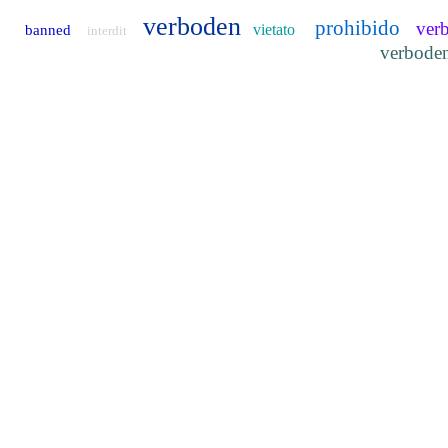
verboden
prohibido
ver
vietato
banned
interdit
verbode