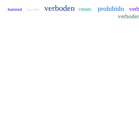
verboden
prohibido
ver
vietato
banned
interdit
verbode