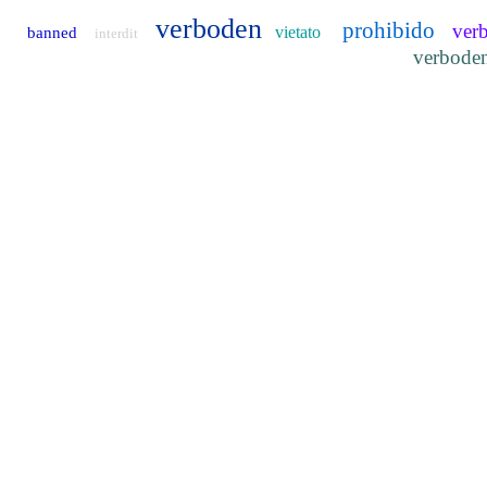
verboden
prohibido
ver
vietato
banned
interdit
verbode