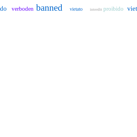
banned
vie
ido
verboden
proibido
vietato
interdit