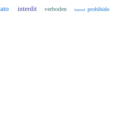
tato
interdit
verboden
prohibido
banned