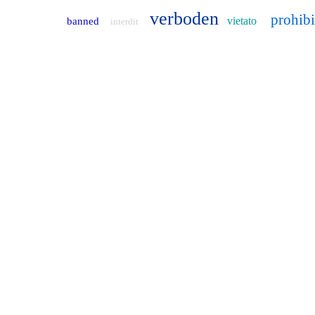
verboden
prohib
vietato
banned
interdit