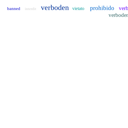
verboden
prohibido
ver
vietato
banned
interdit
verbode