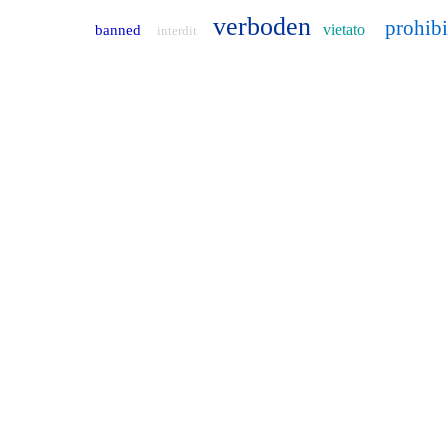
verboden
prohib
vietato
banned
interdit