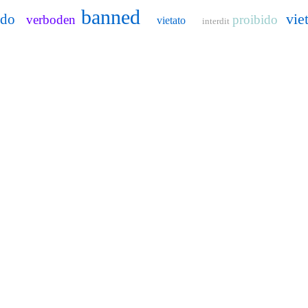
banned
vie
ido
verboden
proibido
vietato
interdit