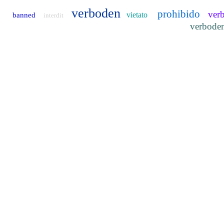
verboden
prohibido
ver
vietato
banned
interdit
verbode