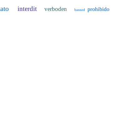
tato
interdit
verboden
prohibido
banned