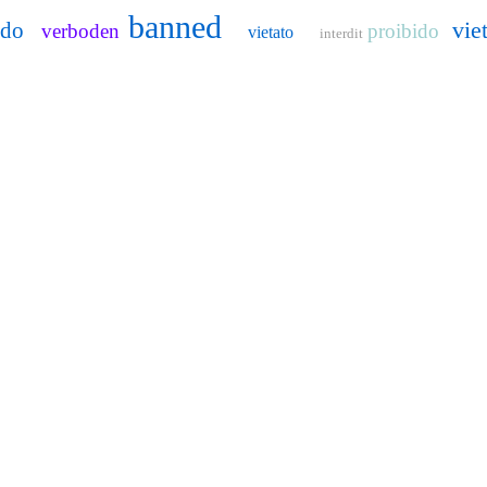
banned
vie
ido
verboden
proibido
vietato
interdit