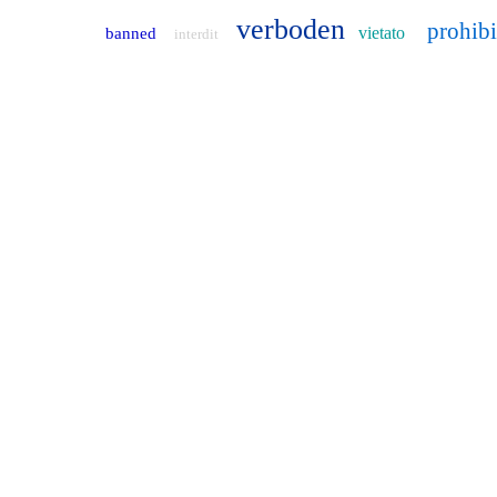
verboden
prohib
vietato
banned
interdit