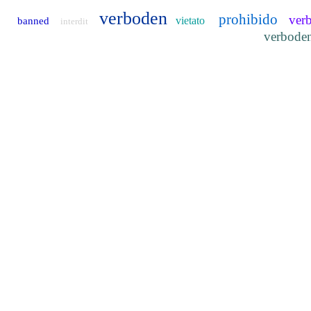
verboden
prohibido
ver
vietato
banned
interdit
verbode