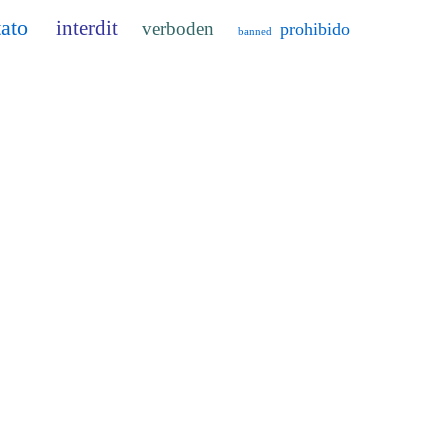
tato
interdit
verboden
prohibido
banned