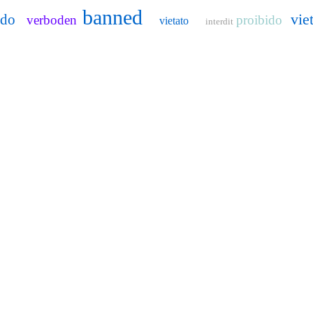
banned
vie
ido
verboden
proibido
vietato
interdit