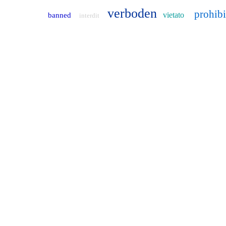
verboden
prohib
vietato
banned
interdit