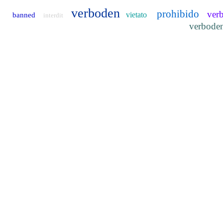
verboden
prohibido
ver
vietato
banned
interdit
verbode