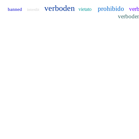
verboden
prohibido
ver
vietato
banned
interdit
verbode