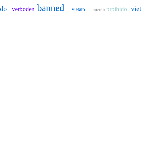
banned
vie
ido
verboden
proibido
vietato
interdit