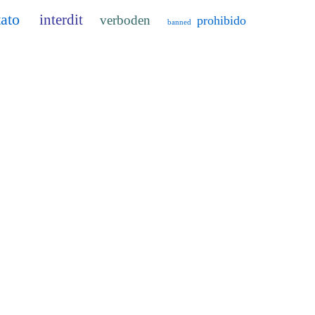
tato
interdit
verboden
prohibido
banned