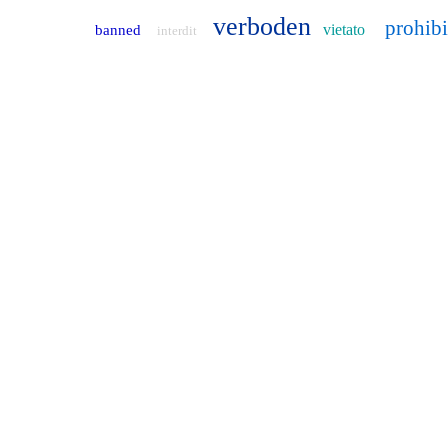
verboden
prohib
vietato
banned
interdit