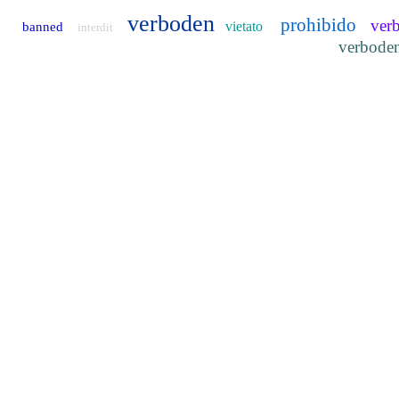
verboden
prohibido
ver
vietato
banned
interdit
verbode