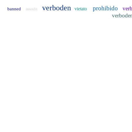
verboden
prohibido
ver
vietato
banned
interdit
verbode