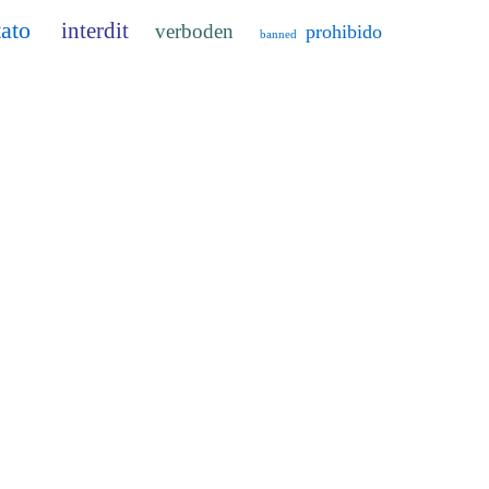
tato
interdit
verboden
prohibido
banned