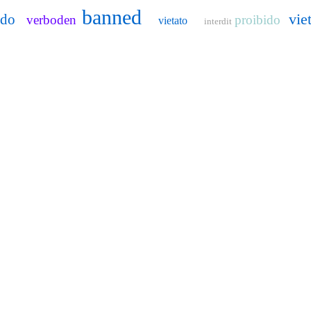
banned
vie
ido
verboden
proibido
vietato
interdit