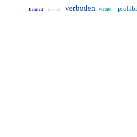
verboden
prohib
vietato
banned
interdit