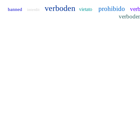
verboden
prohibido
ver
vietato
banned
interdit
verbode