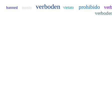
verboden
prohibido
ver
vietato
banned
interdit
verbode