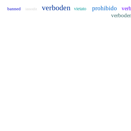
verboden
prohibido
ver
vietato
banned
interdit
verbode