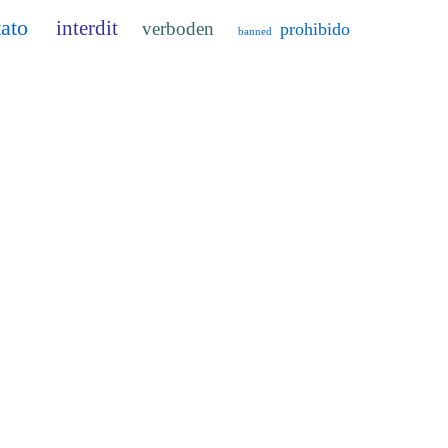
tato
interdit
verboden
prohibido
banned