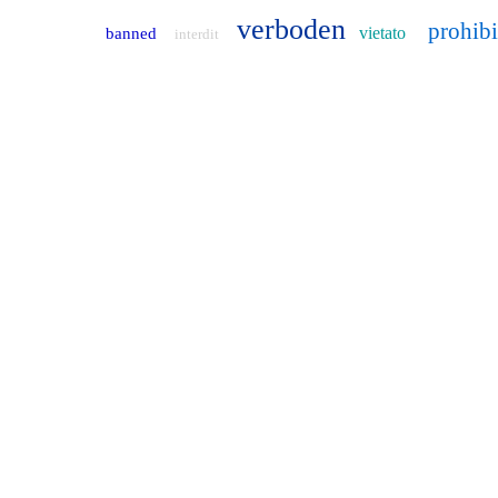
verboden
prohib
vietato
banned
interdit