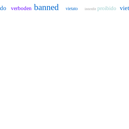
banned
vie
ido
verboden
proibido
vietato
interdit