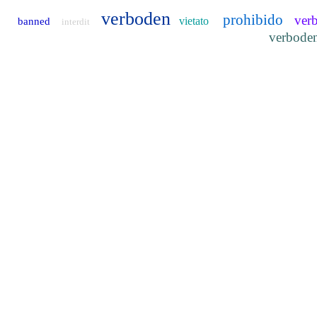
verboden
prohibido
ver
vietato
banned
interdit
verbode