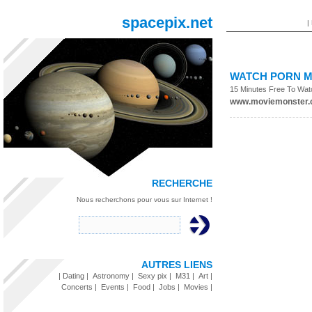
spacepix.net
|
WATCH PORN
M
15 Minutes Free To Wa
www.moviemonster
RECHERCHE
Nous recherchons pour vous sur Internet !
AUTRES LIENS
|
Dating
|
Astronomy
|
Sexy pix
|
M31
|
Art
|
Concerts
|
Events
|
Food
|
Jobs
|
Movies
|