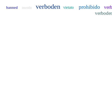
verboden
prohibido
ver
vietato
banned
interdit
verbode