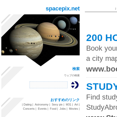
spacepix.net
|
200 H
Book your
a city ma
www.bo
検索
ウェブの検索
STUDY
Find stud
おすすめのリンク
|
Dating
|
Astronomy
|
Sexy pix
|
M31
|
Art
|
StudyAbr
Concerts
|
Events
|
Food
|
Jobs
|
Movies
|