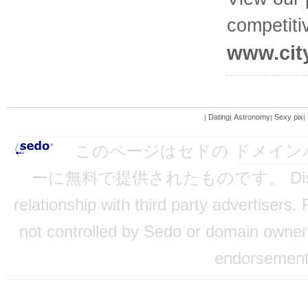
competiti
www.city
Dating
Astronomy
Sexy pix
|
|
|
|
このページはセドの
ドメイン
ーに無料で提供されたものです。 Disclaimer:
relationship with third party advertisers.
not controlled by Sedo or domain owner a
endorsement