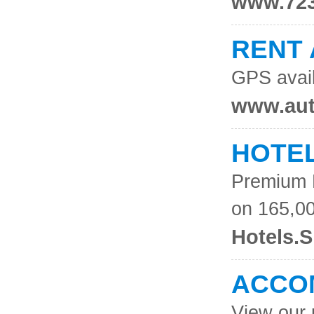
www.723
RENT 
GPS avail
www.auto
HOTEL
Premium H
on 165,0
Hotels.
ACCO
View our 