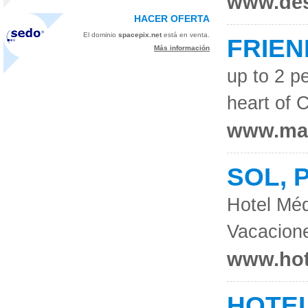
www.des
HACER OFERTA
El dominio
spacepix.net
está en venta.
FRIEN
Más información
up to 2 p
heart of 
www.ma
SOL, 
Hotel Méd
Vacacion
www.ho
HOTE