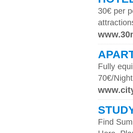
30€ per p
attraction
www.30m
APART
Fully equ
70€/Night
www.city
STUDY
Find Sum