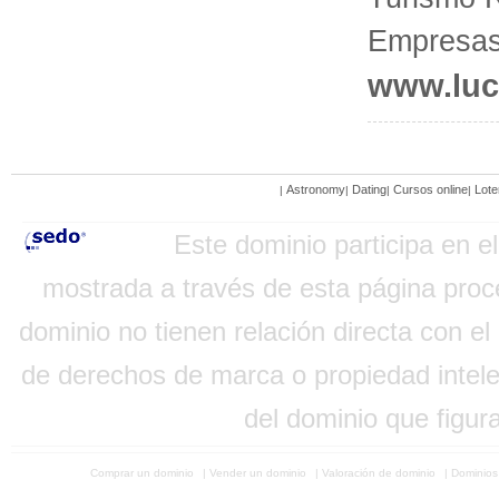
Empresas
www.luc
Astronomy
Dating
Cursos online
Lote
|
|
|
|
Este dominio participa en e
mostrada a través de esta página proced
dominio no tienen relación directa con e
de derechos de marca o propiedad intelec
del dominio que figu
Comprar un dominio
|
Vender un dominio
|
Valoración de dominio
|
Dominios