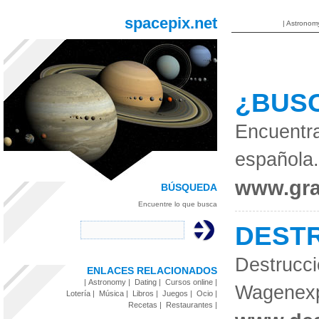
spacepix.net
|
Astronom
¿BUS
Encuentr
española.
www.gr
BÚSQUEDA
Encuentre lo que busca
DESTR
Destrucci
ENLACES RELACIONADOS
|
Astronomy
|
Dating
|
Cursos online
|
Wagenexp
Lotería
|
Música
|
Libros
|
Juegos
|
Ocio
|
Recetas
|
Restaurantes
|