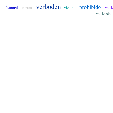
verboden
prohibido
ver
vietato
banned
interdit
verbode