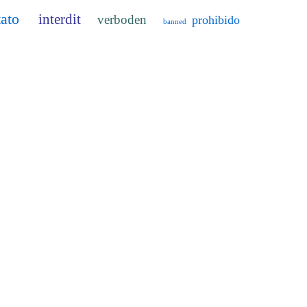
tato
interdit
verboden
prohibido
banned