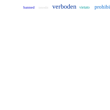
verboden
prohib
vietato
banned
interdit