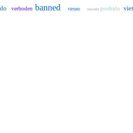
banned
vie
ido
verboden
proibido
vietato
interdit