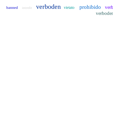
verboden
prohibido
ver
vietato
banned
interdit
verbode