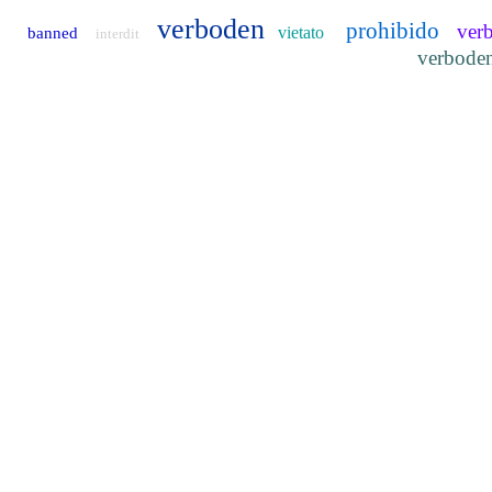
verboden
prohibido
ver
vietato
banned
interdit
verbode