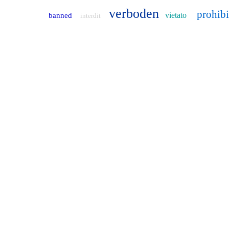
verboden
prohib
vietato
banned
interdit