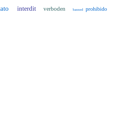
tato
interdit
verboden
prohibido
banned