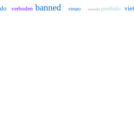
banned
vie
ido
verboden
proibido
vietato
interdit