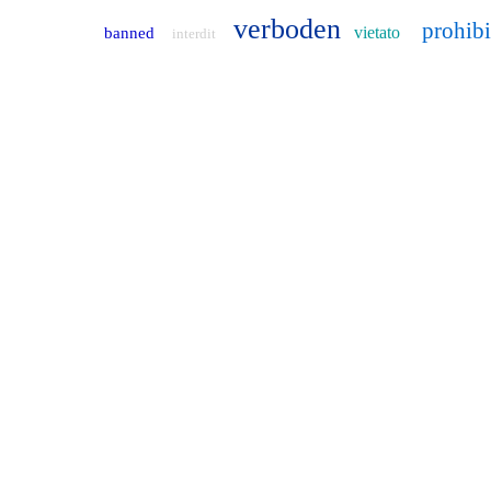
verboden
prohib
vietato
banned
interdit