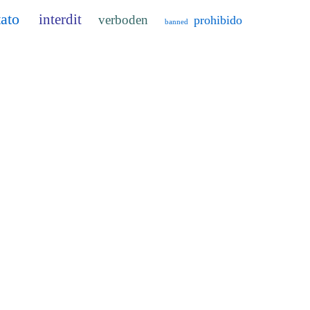
tato
interdit
verboden
prohibido
banned