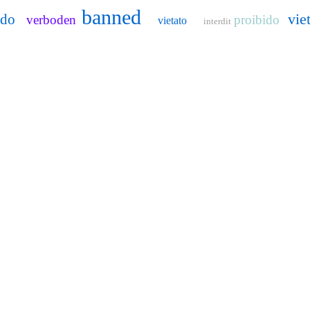
banned
vie
ido
verboden
proibido
vietato
interdit