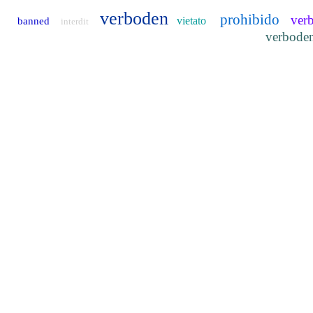
verboden
prohibido
ver
vietato
banned
interdit
verbode