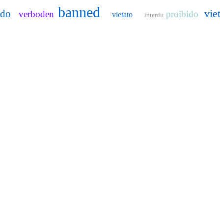
banned
vie
ido
verboden
proibido
vietato
interdit