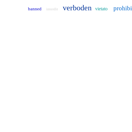
verboden
prohib
vietato
banned
interdit