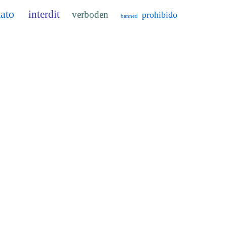
tato
interdit
verboden
prohibido
banned