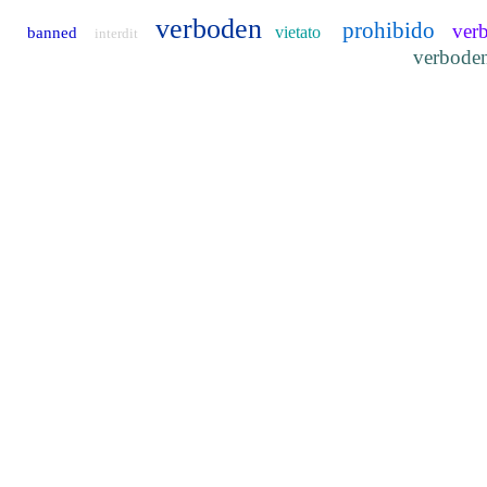
verboden
prohibido
ver
vietato
banned
interdit
verbode