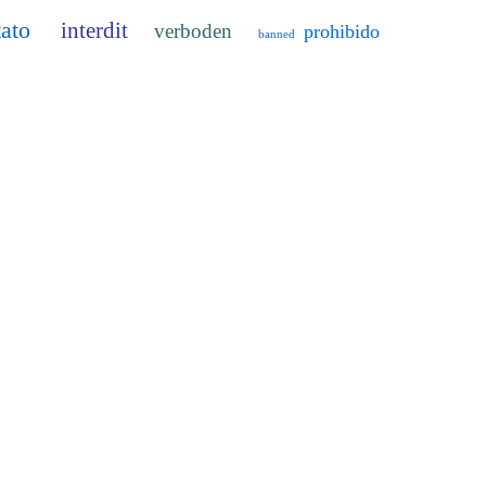
tato
interdit
verboden
prohibido
banned