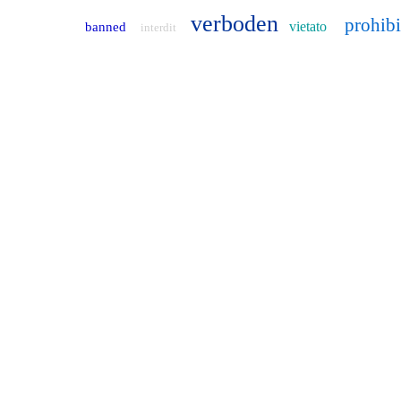
verboden
prohib
vietato
banned
interdit