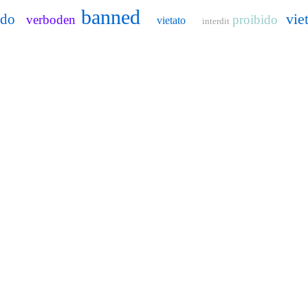
banned
vie
ido
verboden
proibido
vietato
interdit