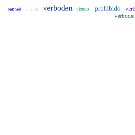
verboden
prohibido
ver
vietato
banned
interdit
verbode