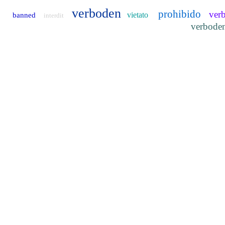
verboden
prohibido
ver
vietato
banned
interdit
verbode