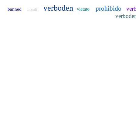
verboden
prohibido
ver
vietato
banned
interdit
verbode