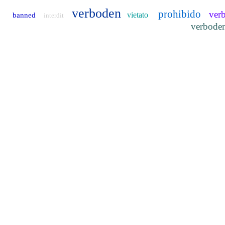
verboden
prohibido
ver
vietato
banned
interdit
verbode