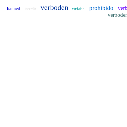
verboden
prohibido
ver
vietato
banned
interdit
verbode